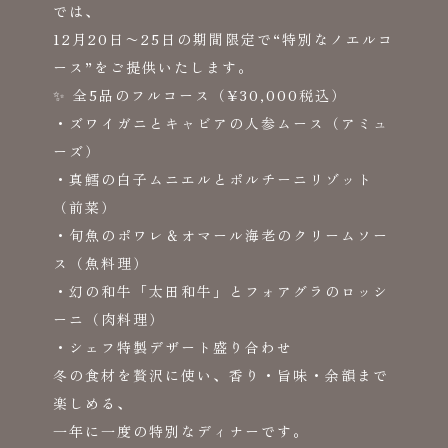
では、
12月20日〜25日の期間限定で“特別なノエルコ
ース”をご提供いたします。
✨ 全5品のフルコース（¥30,000税込）
・ズワイガニとキャビアの人参ムース（アミュ
ーズ）
・真鱈の白子ムニエルとポルチーニリゾット
（前菜）
・旬魚のポワレ＆オマール海老のクリームソー
ス（魚料理）
・幻の和牛「太田和牛」とフォアグラのロッシ
ーニ（肉料理）
・シェフ特製デザート盛り合わせ
冬の食材を贅沢に使い、香り・旨味・余韻まで
楽しめる、
一年に一度の特別なディナーです。