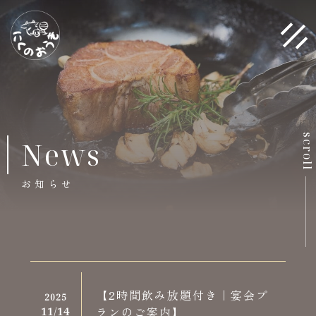
scroll
News
お
知
ら
せ
【2時間飲み放題付き｜宴会プ
2025
ランのご案内】
11/
14